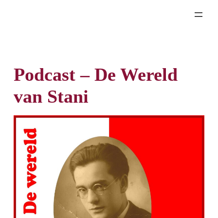
Ga
naar
de
inhoud
Podcast – De Wereld
van Stani