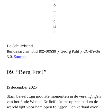
o
ll
e
c
ti
e
De Schutzbund
Bundesarchiv, Bild 102-00839 / Georg Pahl / CC-BY-SA
3.0.
Source
09. “Berg Frei!”
15 december 2025
Stani beleeft zijn mooiste momenten in de verenigingen
van het Rode Wenen. De liefde komt op zijn pad en de
wereld lijkt voor hem open te liggen. Een verhaal over