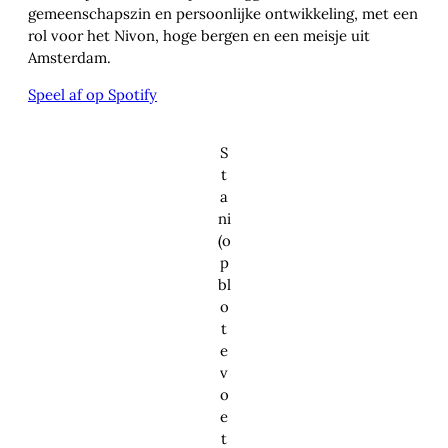
gemeenschapszin en persoonlijke ontwikkeling, met een
rol voor het Nivon, hoge bergen en een meisje uit
Amsterdam.
Speel af op Spotify
S
t
a
ni
(o
p
bl
o
t
e
v
o
e
t