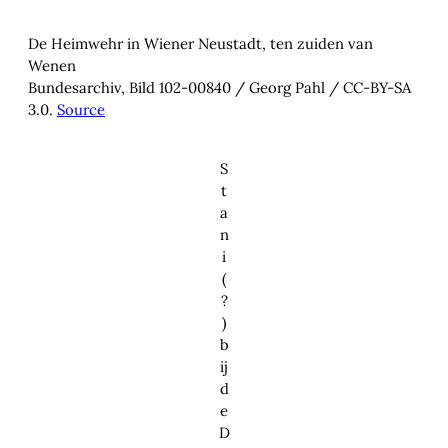
De Heimwehr in Wiener Neustadt, ten zuiden van
Wenen
Bundesarchiv, Bild 102-00840 / Georg Pahl / CC-BY-SA
3.0.
Source
S
t
a
n
i
(
?
)
b
ij
d
e
D