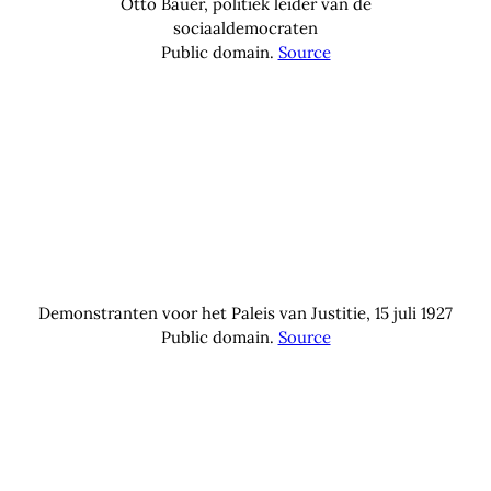
24 november 2025
Eén dag waarop het Rode Wenen een zware wond
oploopt en zich ineens realiseert hoe kwetsbaar het is.
De wereld van Stani zal nooit meer dezelfde zijn. Een
verhaal over macht en machteloosheid, met een rol
voor een jury die de weg kwijt is, een stad vol
demonstranten en een priester zonder genade.
Speel af op Spotify