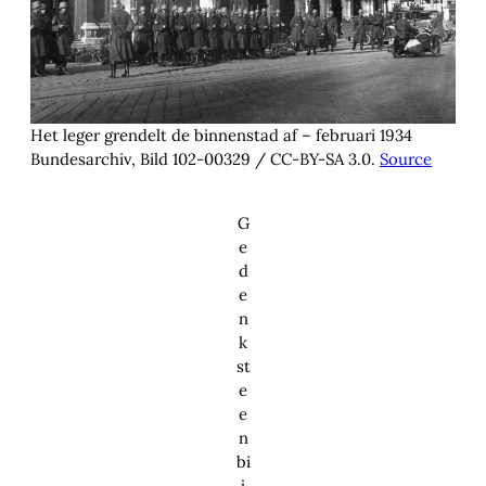
Het leger grendelt de binnenstad af – februari 1934
Bundesarchiv, Bild 102-00329 / CC-BY-SA 3.0.
Source
G
e
d
e
n
k
st
e
e
n
bi
j